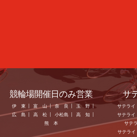
競輪場開催日のみ営業
サ
伊 東
富 山
奈 良
玉 野
サテライ
広 島
高 松
小松島
高 知
サテライ
熊 本
サテ
サテライ