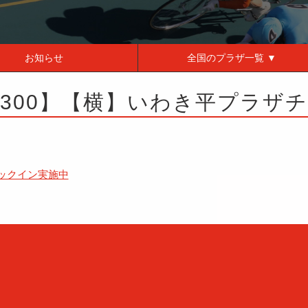
お知らせ
全国の
プラザ一覧 ▼
2】【300】【横】いわき平プラ
ェックイン実施中