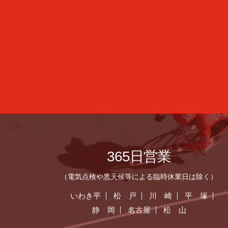
365日営業
（電気点検や悪天候等による臨時休業日は除く）
いわき平
松 戸
川 崎
平 塚
静 岡
名古屋
松 山