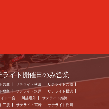
テライト開催日のみ営業
ト男鹿
サテライト秋田
サテライト六郷
ト福島
サテライト水戸
サテライト横浜
ライト一宮
川越場外
サテライト姫路
ト三股
サテライト宮崎
サテライト門川