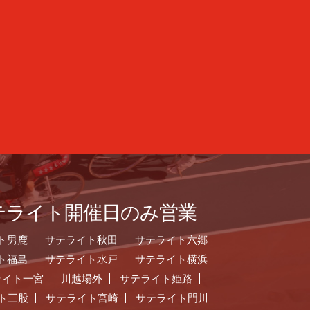
テライト開催日のみ営業
ト男鹿
サテライト秋田
サテライト六郷
ト福島
サテライト水戸
サテライト横浜
ライト一宮
川越場外
サテライト姫路
ト三股
サテライト宮崎
サテライト門川