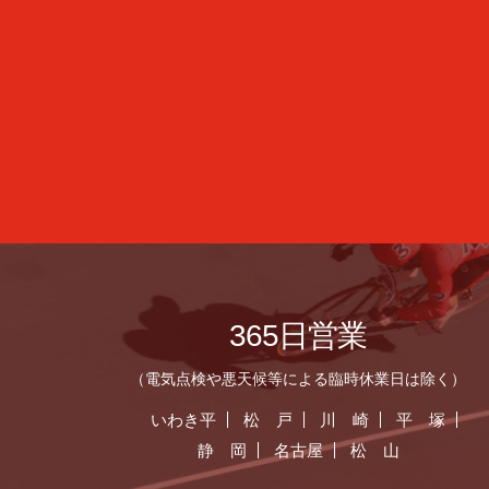
365日営業
（電気点検や悪天候等による臨時休業日は除く）
いわき平
松 戸
川 崎
平 塚
静 岡
名古屋
松 山