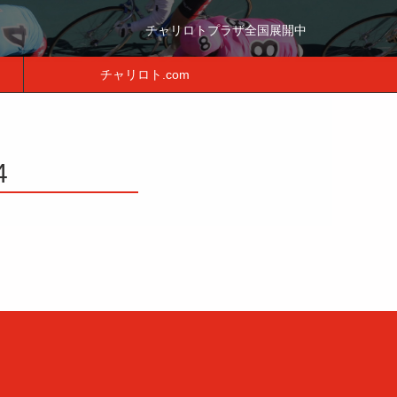
チャリロトプラザ全国展開中
チャリロト.com
4