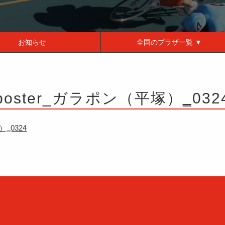
お知らせ
全国の
プラザ一覧 ▼
poster_ガラポン（平塚）‗032
）‗0324