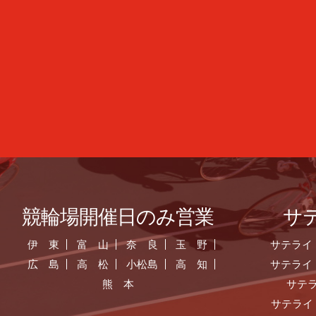
競輪場開催日のみ営業
サ
伊 東
富 山
奈 良
玉 野
サテライ
広 島
高 松
小松島
高 知
サテライ
熊 本
サテ
サテライ