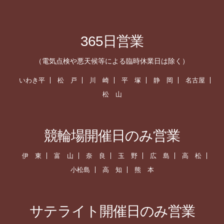
365日営業
（電気点検や悪天候等による臨時休業日は除く）
いわき平
松 戸
川 崎
平 塚
静 岡
名古屋
松 山
競輪場開催日のみ営業
伊 東
富 山
奈 良
玉 野
広 島
高 松
小松島
高 知
熊 本
サテライト開催日のみ営業