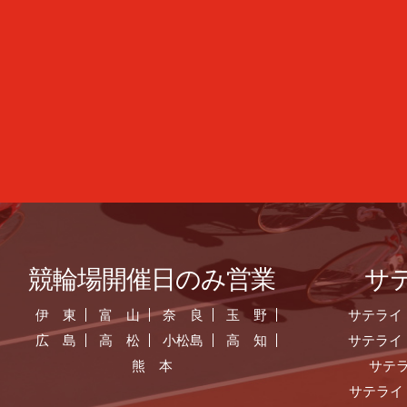
競輪場開催日のみ営業
サ
伊 東
富 山
奈 良
玉 野
サテライ
広 島
高 松
小松島
高 知
サテライ
熊 本
サテ
サテライ