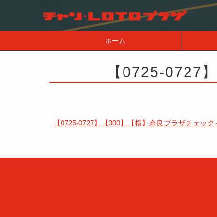
ホーム
【0725-07
【0725-0727】【300】【横】奈良プラザチェッ