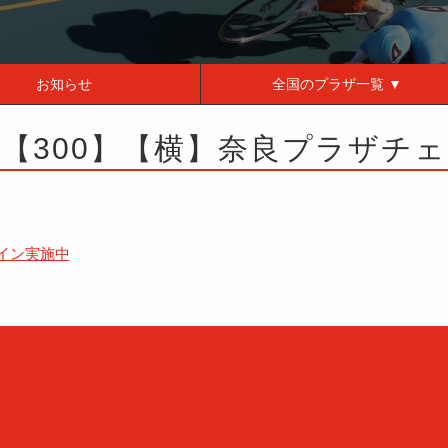
お知らせ
全国の
プラザ一覧 ▼
27】【300】【横】奈良プラザ
クイン実施中