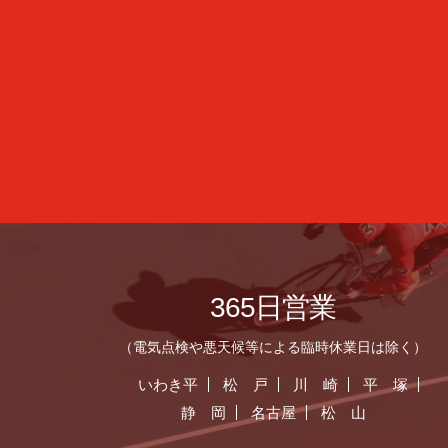
365日営業
（電気点検や悪天候等による臨時休業日は除く）
いわき平
松 戸
川 崎
平 塚
静 岡
名古屋
松 山