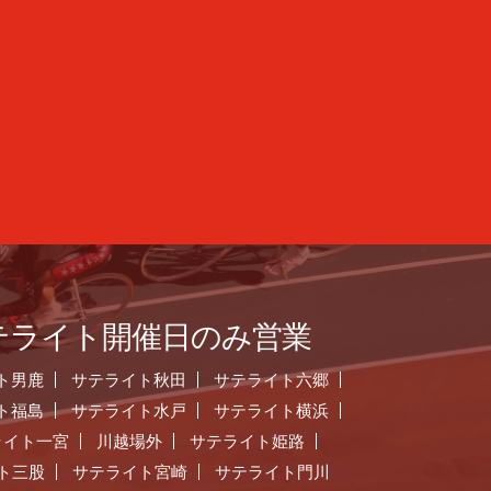
テライト開催日のみ営業
ト男鹿
サテライト秋田
サテライト六郷
ト福島
サテライト水戸
サテライト横浜
ライト一宮
川越場外
サテライト姫路
ト三股
サテライト宮崎
サテライト門川