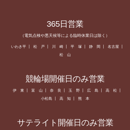
365日営業
（電気点検や悪天候等による臨時休業日は除く）
いわき平
松 戸
川 崎
平 塚
静 岡
名古屋
松 山
競輪場開催日のみ営業
伊 東
富 山
奈 良
玉 野
広 島
高 松
小松島
高 知
熊 本
サテライト開催日のみ営業