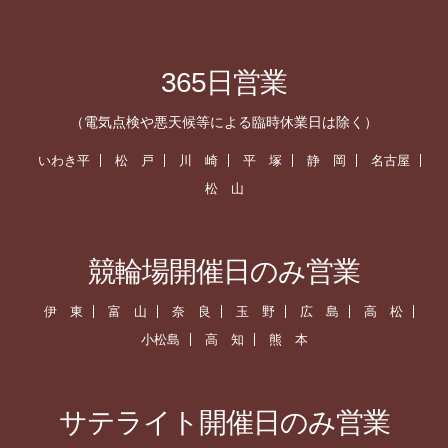
365日営業
（電気点検や悪天候等による臨時休業日は除く）
いわき平
松 戸
川 崎
平 塚
静 岡
名古屋
松 山
競輪場開催日のみ営業
伊 東
富 山
奈 良
玉 野
広 島
高 松
小松島
高 知
熊 本
サテライト開催日のみ営業