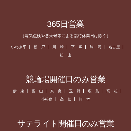
365日営業
（電気点検や悪天候等による臨時休業日は除く）
いわき平
松 戸
川 崎
平 塚
静 岡
名古屋
松 山
競輪場開催日のみ営業
伊 東
富 山
奈 良
玉 野
広 島
高 松
小松島
高 知
熊 本
サテライト開催日のみ営業