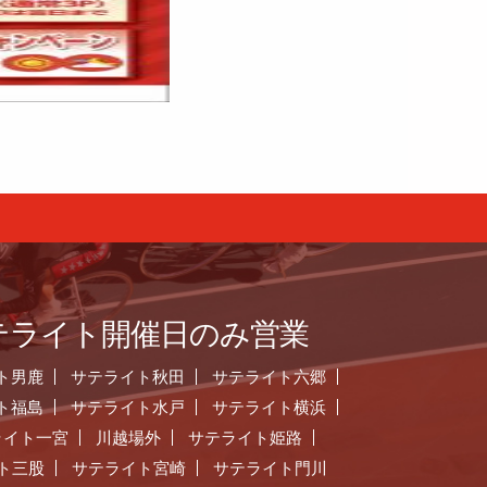
テライト開催日のみ営業
ト男鹿
サテライト秋田
サテライト六郷
ト福島
サテライト水戸
サテライト横浜
ライト一宮
川越場外
サテライト姫路
ト三股
サテライト宮崎
サテライト門川