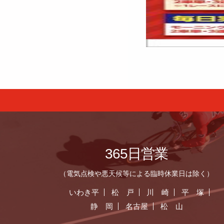
365日営業
（電気点検や悪天候等による臨時休業日は除く）
いわき平
松 戸
川 崎
平 塚
静 岡
名古屋
松 山