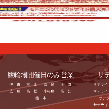
競輪場開催日のみ営業
サ
伊 東
富 山
奈 良
玉 野
サテライ
広 島
高 松
小松島
高 知
サテライ
熊 本
サテ
サテライ