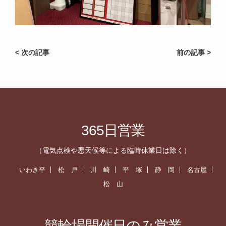
< 次の記事
前の記事 >
365日営業
（電気点検や悪天候等による臨時休業日は除く）
いわき平
松 戸
川 崎
平 塚
静 岡
名古屋
松 山
競輪場開催日のみ営業