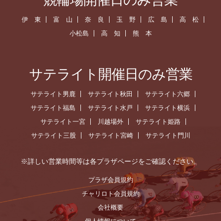
伊 東
富 山
奈 良
玉 野
広 島
高 松
小松島
高 知
熊 本
サテライト開催日のみ営業
サテライト男鹿
サテライト秋田
サテライト六郷
サテライト福島
サテライト水戸
サテライト横浜
サテライト一宮
川越場外
サテライト姫路
サテライト三股
サテライト宮崎
サテライト門川
※詳しい営業時間等は各プラザページをご確認ください。
プラザ会員規約
チャリロト会員規約
会社概要