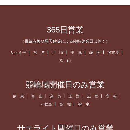
365日営業
（電気点検や悪天候等による臨時休業日は除く）
いわき平
松 戸
川 崎
平 塚
静 岡
名古屋
松 山
競輪場開催日のみ営業
伊 東
富 山
奈 良
玉 野
広 島
高 松
小松島
高 知
熊 本
サテライト開催日のみ営業