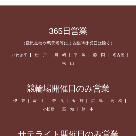
365日営業
（電気点検や悪天候等による臨時休業日は除く）
いわき平
松 戸
川 崎
平 塚
静 岡
名古屋
松 山
競輪場開催日のみ営業
伊 東
富 山
奈 良
玉 野
広 島
高 松
小松島
高 知
熊 本
サテライト開催日のみ営業