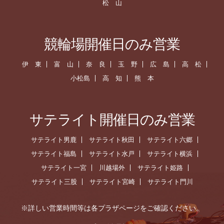
松 山
競輪場開催日のみ営業
伊 東
富 山
奈 良
玉 野
広 島
高 松
小松島
高 知
熊 本
サテライト開催日のみ営業
サテライト男鹿
サテライト秋田
サテライト六郷
サテライト福島
サテライト水戸
サテライト横浜
サテライト一宮
川越場外
サテライト姫路
サテライト三股
サテライト宮崎
サテライト門川
※詳しい営業時間等は各プラザページをご確認ください。