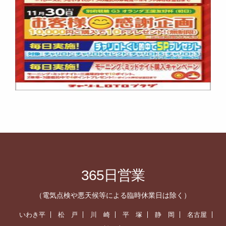
365日営業
（電気点検や悪天候等による臨時休業日は除く）
いわき平
松 戸
川 崎
平 塚
静 岡
名古屋