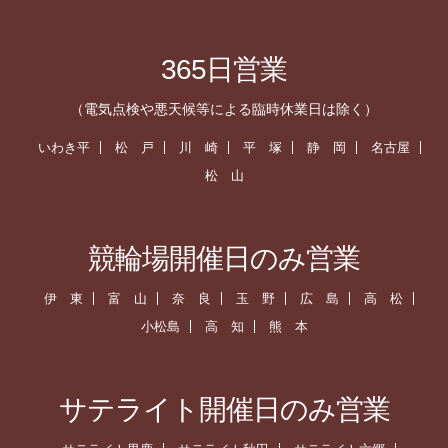
365日営業
（電気点検や悪天候等による臨時休業日は除く）
いわき平
松 戸
川 崎
平 塚
静 岡
名古屋
松 山
競輪場開催日のみ営業
伊 東
富 山
奈 良
玉 野
広 島
高 松
小松島
高 知
熊 本
サテライト開催日のみ営業