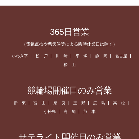
365日営業
（電気点検や悪天候等による臨時休業日は除く）
いわき平
松 戸
川 崎
平 塚
静 岡
名古屋
松 山
競輪場開催日のみ営業
伊 東
富 山
奈 良
玉 野
広 島
高 松
小松島
高 知
熊 本
サテライト開催日のみ営業