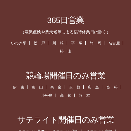
365日営業
（電気点検や悪天候等による臨時休業日は除く）
いわき平
松 戸
川 崎
平 塚
静 岡
名古屋
松 山
競輪場開催日のみ営業
伊 東
富 山
奈 良
玉 野
広 島
高 松
小松島
高 知
熊 本
サテライト開催日のみ営業