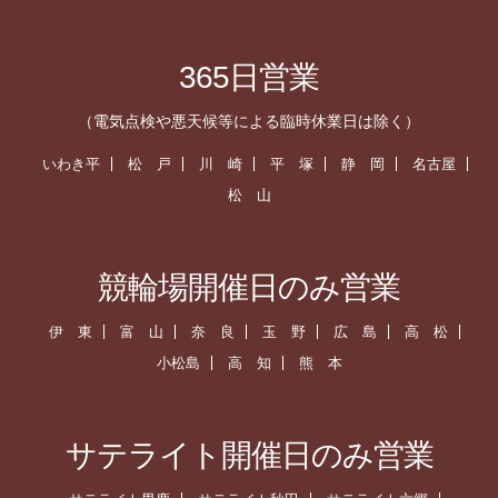
365日営業
（電気点検や悪天候等による臨時休業日は除く）
いわき平
松 戸
川 崎
平 塚
静 岡
名古屋
松 山
競輪場開催日のみ営業
伊 東
富 山
奈 良
玉 野
広 島
高 松
小松島
高 知
熊 本
サテライト開催日のみ営業