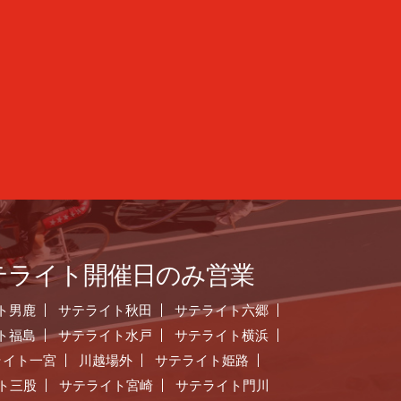
テライト開催日のみ営業
ト男鹿
サテライト秋田
サテライト六郷
ト福島
サテライト水戸
サテライト横浜
ライト一宮
川越場外
サテライト姫路
ト三股
サテライト宮崎
サテライト門川