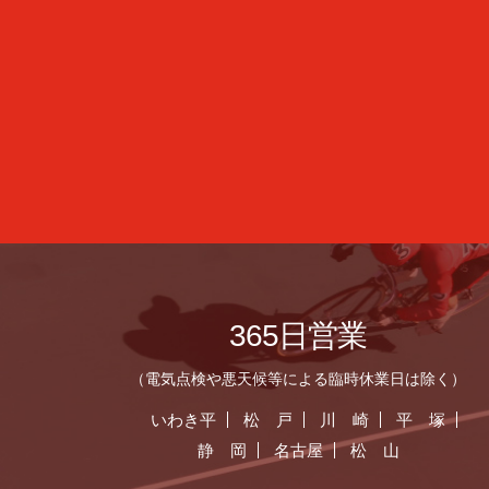
365日営業
（電気点検や悪天候等による臨時休業日は除く）
いわき平
松 戸
川 崎
平 塚
静 岡
名古屋
松 山