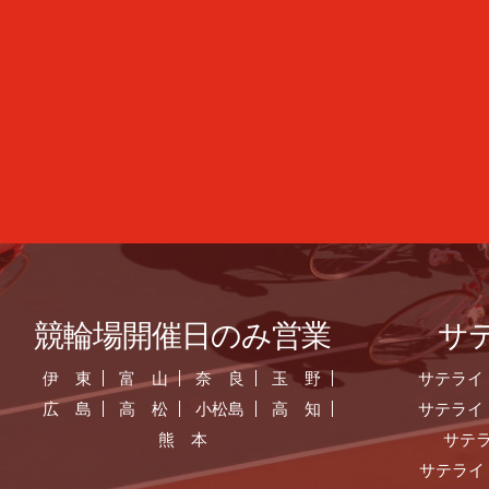
競輪場開催日のみ営業
サ
伊 東
富 山
奈 良
玉 野
サテライ
広 島
高 松
小松島
高 知
サテライ
熊 本
サテ
サテライ