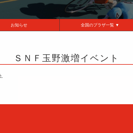
お知らせ
全国の
プラザ一覧 ▼
ＳＮＦ玉野激増イベント
ト