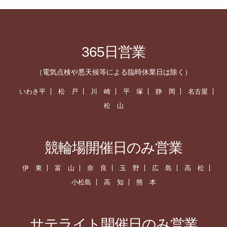
365日営業
（電気点検や悪天候等による臨時休業日は除く）
いわき平
松 戸
川 崎
平 塚
静 岡
名古屋
松 山
競輪場開催日のみ営業
伊 東
富 山
奈 良
玉 野
広 島
高 松
小松島
高 知
熊 本
サテライト開催日のみ営業