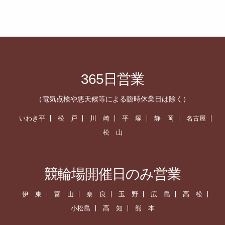
365日営業
（電気点検や悪天候等による臨時休業日は除く）
いわき平
松 戸
川 崎
平 塚
静 岡
名古屋
松 山
競輪場開催日のみ営業
伊 東
富 山
奈 良
玉 野
広 島
高 松
小松島
高 知
熊 本