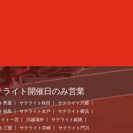
テライト開催日のみ営業
ト男鹿
サテライト秋田
サテライト六郷
ト福島
サテライト水戸
サテライト横浜
ライト一宮
川越場外
サテライト姫路
ト三股
サテライト宮崎
サテライト門川