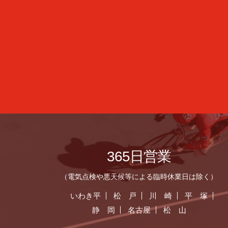
365日営業
（電気点検や悪天候等による臨時休業日は除く）
いわき平
松 戸
川 崎
平 塚
静 岡
名古屋
松 山