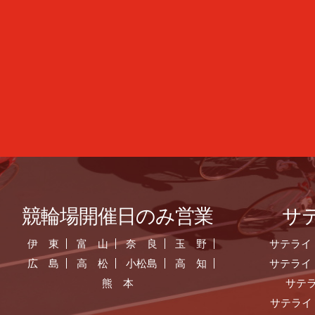
競輪場開催日のみ営業
サ
伊 東
富 山
奈 良
玉 野
サテライ
広 島
高 松
小松島
高 知
サテライ
熊 本
サテ
サテライ