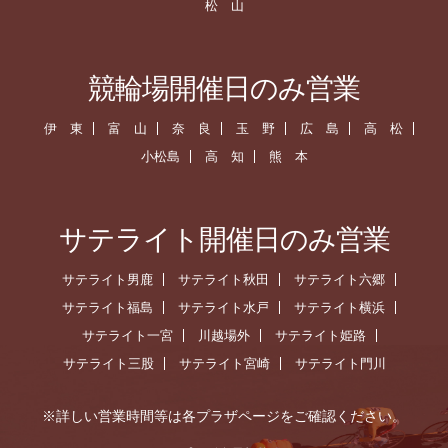
松 山
競輪場開催日のみ営業
伊 東
富 山
奈 良
玉 野
広 島
高 松
小松島
高 知
熊 本
サテライト開催日のみ営業
サテライト男鹿
サテライト秋田
サテライト六郷
サテライト福島
サテライト水戸
サテライト横浜
サテライト一宮
川越場外
サテライト姫路
サテライト三股
サテライト宮崎
サテライト門川
※詳しい営業時間等は各プラザページをご確認ください。