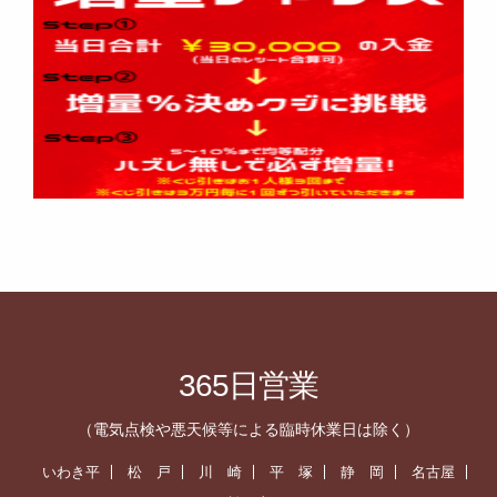
365日営業
（電気点検や悪天候等による臨時休業日は除く）
いわき平
松 戸
川 崎
平 塚
静 岡
名古屋