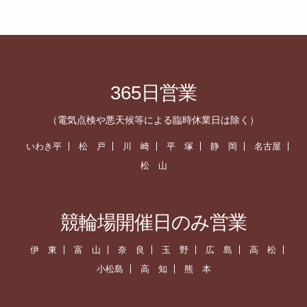
365日営業
（電気点検や悪天候等による臨時休業日は除く）
いわき平
松 戸
川 崎
平 塚
静 岡
名古屋
松 山
競輪場開催日のみ営業
伊 東
富 山
奈 良
玉 野
広 島
高 松
小松島
高 知
熊 本