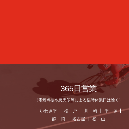
365日営業
（電気点検や悪天候等による臨時休業日は除く）
いわき平
松 戸
川 崎
平 塚
静 岡
名古屋
松 山