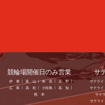
競輪場開催日のみ営業
サ
伊 東
富 山
奈 良
玉 野
サテライ
広 島
高 松
小松島
高 知
サテライ
熊 本
サテ
サテライ