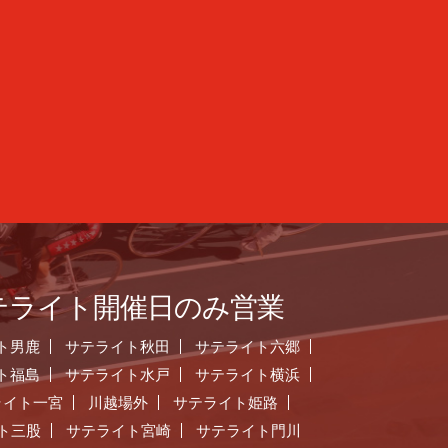
テライト開催日のみ営業
ト男鹿
サテライト秋田
サテライト六郷
ト福島
サテライト水戸
サテライト横浜
ライト一宮
川越場外
サテライト姫路
ト三股
サテライト宮崎
サテライト門川