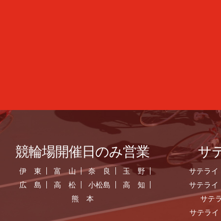
競輪場開催日のみ営業
サ
伊 東
富 山
奈 良
玉 野
サテライ
広 島
高 松
小松島
高 知
サテライ
熊 本
サテ
サテライ