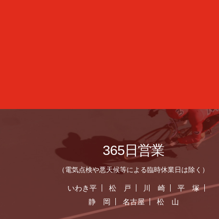
365日営業
（電気点検や悪天候等による臨時休業日は除く）
いわき平
松 戸
川 崎
平 塚
静 岡
名古屋
松 山