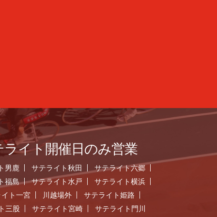
テライト開催日のみ営業
ト男鹿
サテライト秋田
サテライト六郷
ト福島
サテライト水戸
サテライト横浜
ライト一宮
川越場外
サテライト姫路
ト三股
サテライト宮崎
サテライト門川