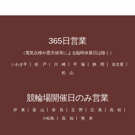
365日営業
（電気点検や悪天候等による臨時休業日は除く）
いわき平
松 戸
川 崎
平 塚
静 岡
名古屋
松 山
競輪場開催日のみ営業
伊 東
富 山
奈 良
玉 野
広 島
高 松
小松島
高 知
熊 本