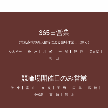
365日営業
（電気点検や悪天候等による臨時休業日は除く）
いわき平
松 戸
川 崎
平 塚
静 岡
名古屋
松 山
競輪場開催日のみ営業
伊 東
富 山
奈 良
玉 野
広 島
高 松
小松島
高 知
熊 本