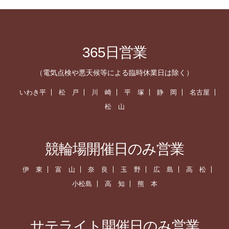
365日営業
（電気点検や悪天候等による臨時休業日は除く）
いわき平
松 戸
川 崎
平 塚
静 岡
名古屋
松 山
競輪場開催日のみ営業
伊 東
富 山
奈 良
玉 野
広 島
高 松
小松島
高 知
熊 本
サテライト開催日のみ営業