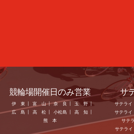
競輪場開催日のみ営業
サ
伊 東
富 山
奈 良
玉 野
サテライ
広 島
高 松
小松島
高 知
サテライ
熊 本
サテ
サテライ