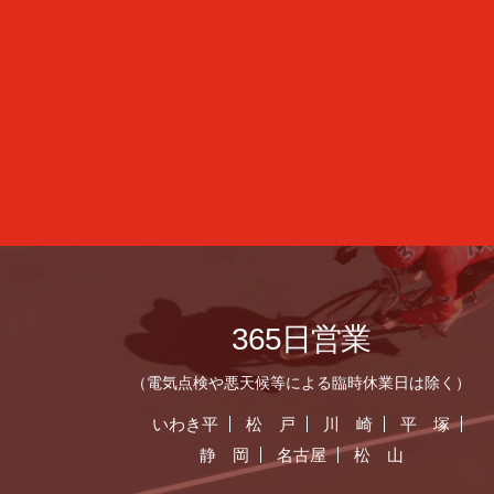
365日営業
（電気点検や悪天候等による臨時休業日は除く）
いわき平
松 戸
川 崎
平 塚
静 岡
名古屋
松 山