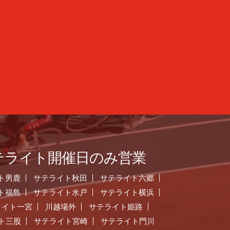
テライト開催日のみ営業
ト男鹿
サテライト秋田
サテライト六郷
ト福島
サテライト水戸
サテライト横浜
ライト一宮
川越場外
サテライト姫路
ト三股
サテライト宮崎
サテライト門川