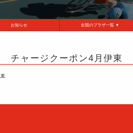
お知らせ
全国の
プラザ一覧 ▼
チャージクーポン4月伊東
伊東