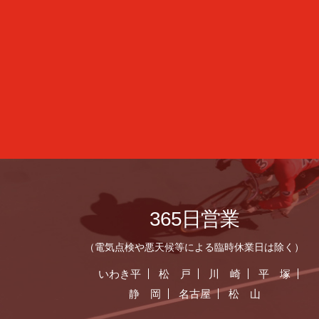
365日営業
（電気点検や悪天候等による臨時休業日は除く）
いわき平
松 戸
川 崎
平 塚
静 岡
名古屋
松 山