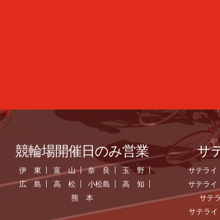
競輪場開催日のみ営業
サ
伊 東
富 山
奈 良
玉 野
サテライ
広 島
高 松
小松島
高 知
サテライ
熊 本
サテ
サテライ