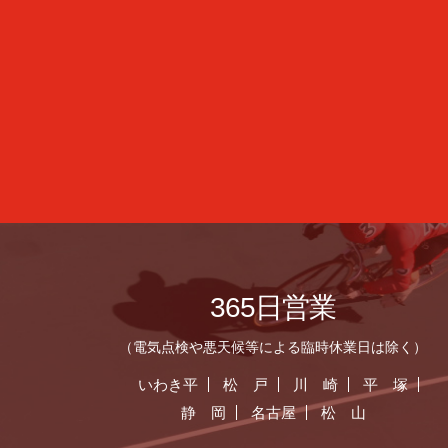
365日営業
（電気点検や悪天候等による臨時休業日は除く）
いわき平
松 戸
川 崎
平 塚
静 岡
名古屋
松 山