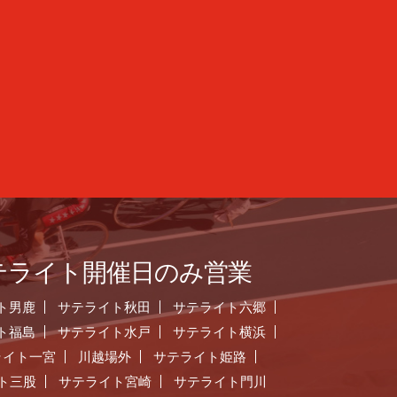
テライト開催日のみ営業
ト男鹿
サテライト秋田
サテライト六郷
ト福島
サテライト水戸
サテライト横浜
ライト一宮
川越場外
サテライト姫路
ト三股
サテライト宮崎
サテライト門川