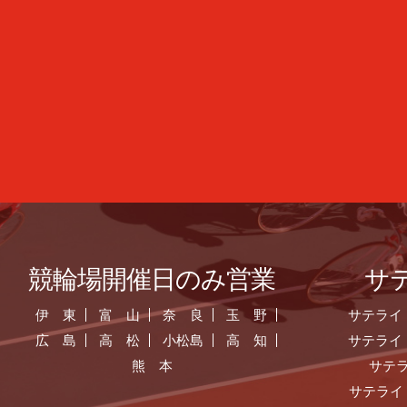
競輪場開催日のみ営業
サ
伊 東
富 山
奈 良
玉 野
サテライ
広 島
高 松
小松島
高 知
サテライ
熊 本
サテ
サテライ