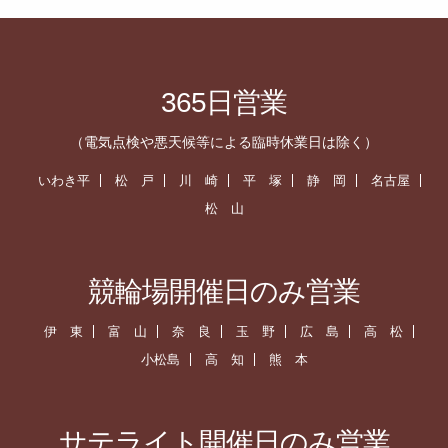
365日営業
（電気点検や悪天候等による臨時休業日は除く）
いわき平
松 戸
川 崎
平 塚
静 岡
名古屋
松 山
競輪場開催日のみ営業
伊 東
富 山
奈 良
玉 野
広 島
高 松
小松島
高 知
熊 本
サテライト開催日のみ営業