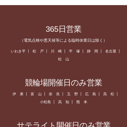
365日営業
（電気点検や悪天候等による臨時休業日は除く）
いわき平
松 戸
川 崎
平 塚
静 岡
名古屋
松 山
競輪場開催日のみ営業
伊 東
富 山
奈 良
玉 野
広 島
高 松
小松島
高 知
熊 本
サテライト開催日のみ営業