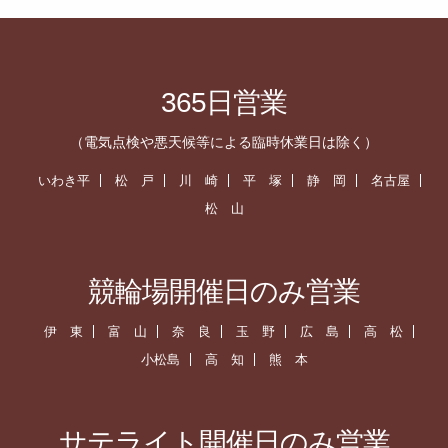
365日営業
（電気点検や悪天候等による臨時休業日は除く）
いわき平
松 戸
川 崎
平 塚
静 岡
名古屋
松 山
競輪場開催日のみ営業
伊 東
富 山
奈 良
玉 野
広 島
高 松
小松島
高 知
熊 本
サテライト開催日のみ営業