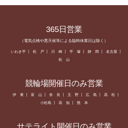
365日営業
（電気点検や悪天候等による臨時休業日は除く）
いわき平
松 戸
川 崎
平 塚
静 岡
名古屋
松 山
競輪場開催日のみ営業
伊 東
富 山
奈 良
玉 野
広 島
高 松
小松島
高 知
熊 本
サテライト開催日のみ営業