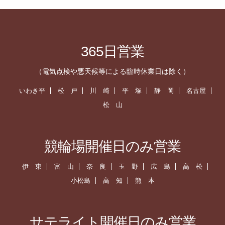
365日営業
（電気点検や悪天候等による臨時休業日は除く）
いわき平
松 戸
川 崎
平 塚
静 岡
名古屋
松 山
競輪場開催日のみ営業
伊 東
富 山
奈 良
玉 野
広 島
高 松
小松島
高 知
熊 本
サテライト開催日のみ営業