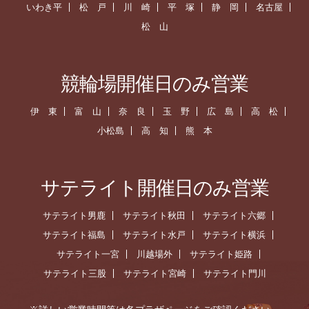
いわき平
松 戸
川 崎
平 塚
静 岡
名古屋
松 山
競輪場開催日のみ営業
伊 東
富 山
奈 良
玉 野
広 島
高 松
小松島
高 知
熊 本
サテライト開催日のみ営業
サテライト男鹿
サテライト秋田
サテライト六郷
サテライト福島
サテライト水戸
サテライト横浜
サテライト一宮
川越場外
サテライト姫路
サテライト三股
サテライト宮崎
サテライト門川