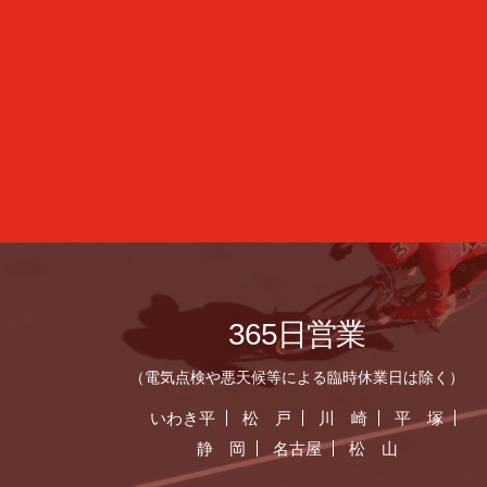
365日営業
（電気点検や悪天候等による臨時休業日は除く）
いわき平
松 戸
川 崎
平 塚
静 岡
名古屋
松 山