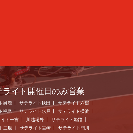
テライト開催日のみ営業
ト男鹿
サテライト秋田
サテライト六郷
ト福島
サテライト水戸
サテライト横浜
ライト一宮
川越場外
サテライト姫路
ト三股
サテライト宮崎
サテライト門川