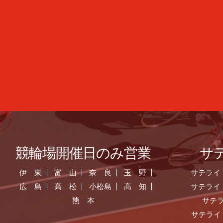
競輪場開催日のみ営業
サ
伊 東
富 山
奈 良
玉 野
サテライ
広 島
高 松
小松島
高 知
サテライ
熊 本
サテ
サテライ