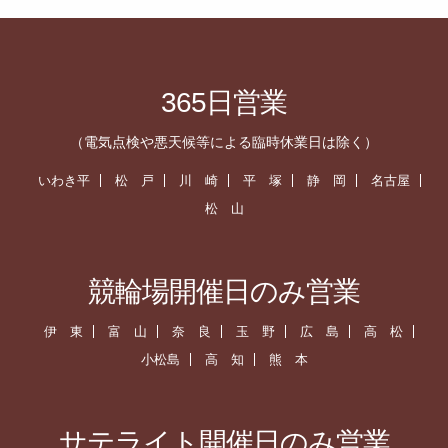
365日営業
（電気点検や悪天候等による臨時休業日は除く）
いわき平
松 戸
川 崎
平 塚
静 岡
名古屋
松 山
競輪場開催日のみ営業
伊 東
富 山
奈 良
玉 野
広 島
高 松
小松島
高 知
熊 本
サテライト開催日のみ営業