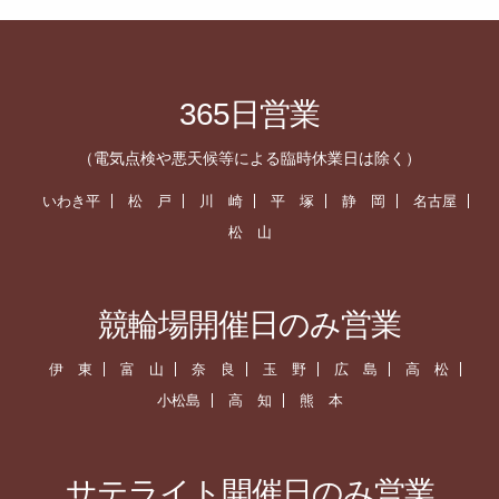
365日営業
（電気点検や悪天候等による臨時休業日は除く）
いわき平
松 戸
川 崎
平 塚
静 岡
名古屋
松 山
競輪場開催日のみ営業
伊 東
富 山
奈 良
玉 野
広 島
高 松
小松島
高 知
熊 本
サテライト開催日のみ営業