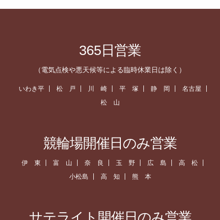
365日営業
（電気点検や悪天候等による臨時休業日は除く）
いわき平
松 戸
川 崎
平 塚
静 岡
名古屋
松 山
競輪場開催日のみ営業
伊 東
富 山
奈 良
玉 野
広 島
高 松
小松島
高 知
熊 本
サテライト開催日のみ営業