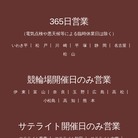
365日営業
（電気点検や悪天候等による臨時休業日は除く）
いわき平
松 戸
川 崎
平 塚
静 岡
名古屋
松 山
競輪場開催日のみ営業
伊 東
富 山
奈 良
玉 野
広 島
高 松
小松島
高 知
熊 本
サテライト開催日のみ営業