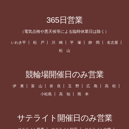
365日営業
（電気点検や悪天候等による臨時休業日は除く）
いわき平
松 戸
川 崎
平 塚
静 岡
名古屋
松 山
競輪場開催日のみ営業
伊 東
富 山
奈 良
玉 野
広 島
高 松
小松島
高 知
熊 本
サテライト開催日のみ営業