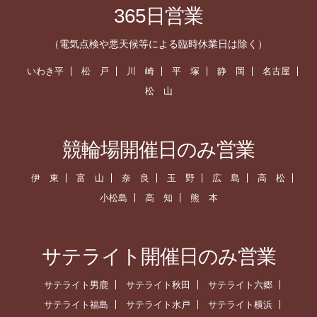
365日営業
（電気点検や悪天候等による臨時休業日は除く）
いわき平
松 戸
川 崎
平 塚
静 岡
名古屋
松 山
競輪場開催日のみ営業
伊 東
富 山
奈 良
玉 野
広 島
高 松
小松島
高 知
熊 本
サテライト開催日のみ営業
サテライト男鹿
サテライト秋田
サテライト六郷
サテライト福島
サテライト水戸
サテライト横浜