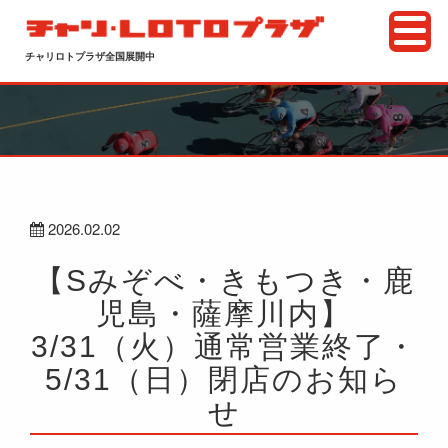
チャリロトプラザ全国展開中
2026.02.02
【Sみぞべ・きもつき・鹿
児島・薩摩川内】
3/31（火）通常営業終了・
5/31（日）閉店のお知ら
せ