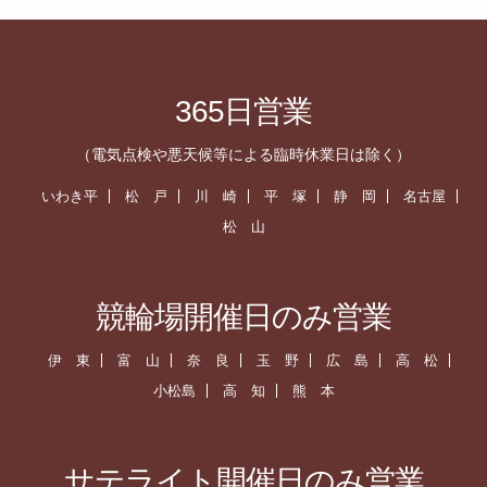
365日営業
（電気点検や悪天候等による臨時休業日は除く）
いわき平
松 戸
川 崎
平 塚
静 岡
名古屋
松 山
競輪場開催日のみ営業
伊 東
富 山
奈 良
玉 野
広 島
高 松
小松島
高 知
熊 本
サテライト開催日のみ営業