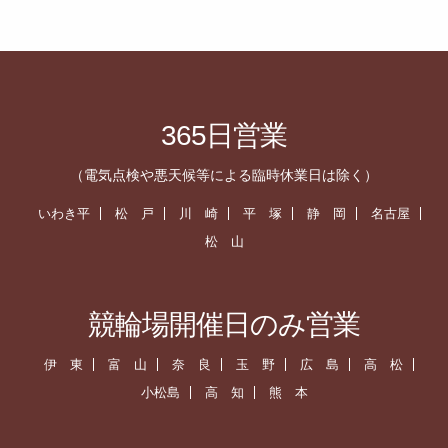
365日営業
（電気点検や悪天候等による臨時休業日は除く）
いわき平
松 戸
川 崎
平 塚
静 岡
名古屋
松 山
競輪場開催日のみ営業
伊 東
富 山
奈 良
玉 野
広 島
高 松
小松島
高 知
熊 本