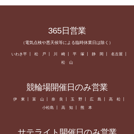
365日営業
（電気点検や悪天候等による臨時休業日は除く）
いわき平
松 戸
川 崎
平 塚
静 岡
名古屋
松 山
競輪場開催日のみ営業
伊 東
富 山
奈 良
玉 野
広 島
高 松
小松島
高 知
熊 本
サテライト開催日のみ営業