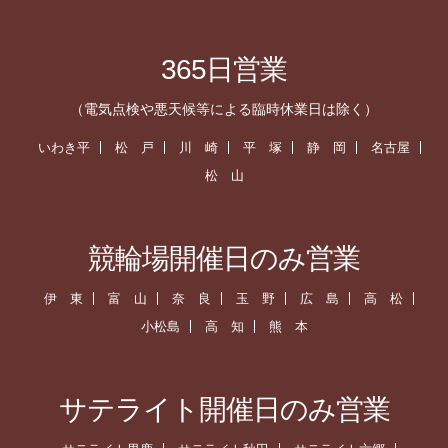
365日営業
（電気点検や悪天候等による臨時休業日は除く）
いわき平
松 戸
川 崎
平 塚
静 岡
名古屋
松 山
競輪場開催日のみ営業
伊 東
富 山
奈 良
玉 野
広 島
高 松
小松島
高 知
熊 本
サテライト開催日のみ営業