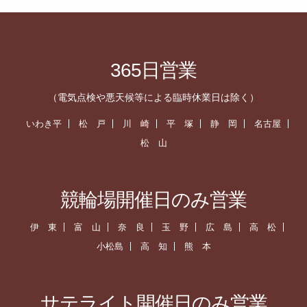
365日営業
（電気点検や悪天候等による臨時休業日は除く）
いわき平
松 戸
川 崎
平 塚
静 岡
名古屋
松 山
競輪場開催日のみ営業
伊 東
富 山
奈 良
玉 野
広 島
高 松
小松島
高 知
熊 本
サテライト開催日のみ営業