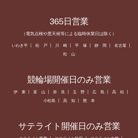
365日営業
（電気点検や悪天候等による臨時休業日は除く）
いわき平
松 戸
川 崎
平 塚
静 岡
名古屋
松 山
競輪場開催日のみ営業
伊 東
富 山
奈 良
玉 野
広 島
高 松
小松島
高 知
熊 本
サテライト開催日のみ営業