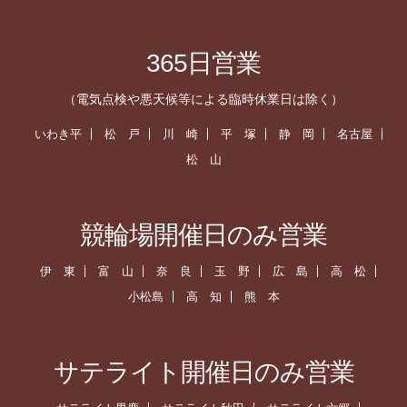
365日営業
（電気点検や悪天候等による臨時休業日は除く）
いわき平
松 戸
川 崎
平 塚
静 岡
名古屋
松 山
競輪場開催日のみ営業
伊 東
富 山
奈 良
玉 野
広 島
高 松
小松島
高 知
熊 本
サテライト開催日のみ営業